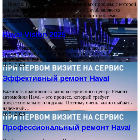
1. Поломки двигателя Одной из основных проблем, с которой
сталкиваются владельцы автомобилей Haval, являются
поломки двигателя. Чаще всего возникают проблемы…
22.05.2025
Haval Vision 2025
История марки Haval Марка Haval появилась в 2013 году как
автомобильный бренд, специализирующийся на производстве
кроссоверов и внедорожников. Haval была…
10.04.2026
Эффективный ремонт Haval
Важность правильного выбора сервисного центра Ремонт
автомобиля Haval – это процесс, который требует
профессионального подхода. Поэтому очень важно выбрать
надежный…
10.04.2026
Профессиональный ремонт Haval