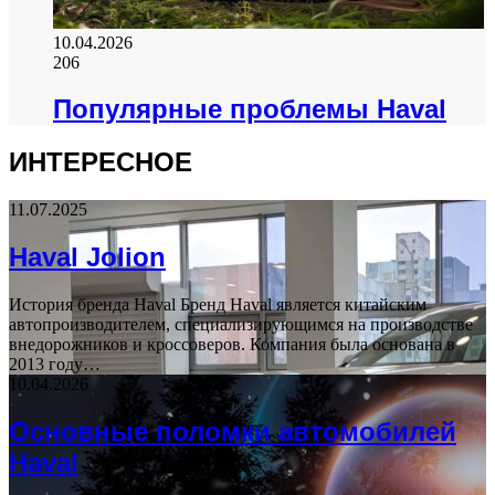
10.04.2026
206
Популярные проблемы Haval
ИНТЕРЕСНОЕ
11.07.2025
Haval Jolion
История бренда Haval Бренд Haval является китайским
автопроизводителем, специализирующимся на производстве
внедорожников и кроссоверов. Компания была основана в
2013 году…
10.04.2026
Основные поломки автомобилей
Haval